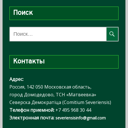
Поиск
Н
а
й
т
Контакты
и
:
Адрес:
Россия, 142 050 Московская область,
город Домодедово, ТСН «Матвеевка»
Северска Демократiца (Comitium Severiensis)
Телефон приемной:
+7 495 968 30 44
Электронная почта:
severiensisinfo@gmail.com