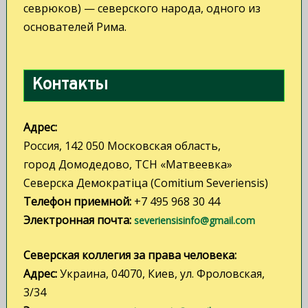
з
севрюков) — северского народа, одного из
а
основателей Рима.
п
и
Контакты
с
я
Адрес:
Россия, 142 050 Московская область,
м
город Домодедово, ТСН «Матвеевка»
Северска Демократiца (Comitium Severiensis)
Телефон приемной:
+7 495 968 30 44
Электронная почта:
severiensisinfo@gmail.com
Северская коллегия за права человека:
Адрес:
Украина, 04070, Киев, ул. Фроловская,
3/34