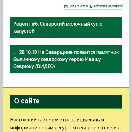
29.10.2019
adminseverenses
Н
Рецепт #6. Северский молочный суп с
а
капустой →
в
и
← 28.10.19 На Северщине появится памятник
былинному северскому герою Ивашу
г
Севрюку /ВИДЕО/
а
ц
и
О сайте
я
п
Настоящий сайт является официальным
о
информационным ресурсом северцев (северян,