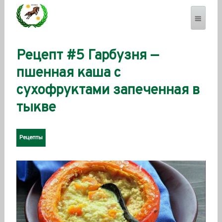
Рецепт #5 Гарбузня —
SEVERENSES.COM
пшенная каша с
сухофруктами запеченная в
тыкве
Рецепты