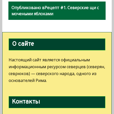
Н
Опубликовано в
Рецепт #1. Северские щи с
а
мочеными яблоками
в
и
г
О сайте
а
ц
Настоящий сайт является официальным
и
информационным ресурсом северцев (северян,
севрюков) — северского народа, одного из
я
основателей Рима.
п
о
Контакты
з
а