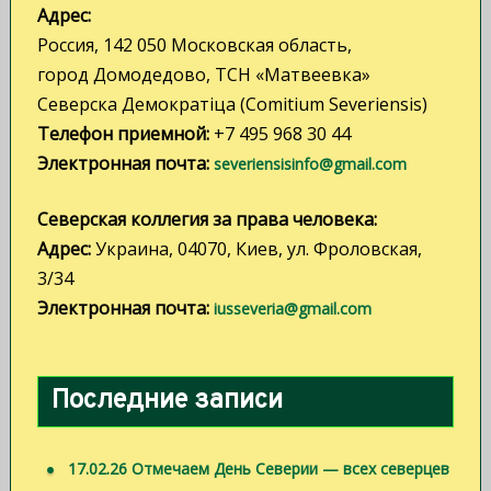
Адрес:
п
Россия, 142 050 Московская область,
и
город Домодедово, ТСН «Матвеевка»
с
Северска Демократiца (Comitium Severiensis)
Телефон приемной:
+7 495 968 30 44
я
Электронная почта:
severiensisinfo@gmail.com
м
Северская коллегия за права человека:
Адрес:
Украина, 04070, Киев, ул. Фроловская,
3/34
Электронная почта:
iusseveria@gmail.com
Последние записи
17.02.26 Отмечаем День Северии — всех северцев