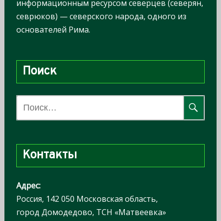
информационным ресурсом северцев (северян,
севрюков) — северского народа, одного из
основателей Рима.
Поиск
Н
а
й
т
Контакты
и
:
Адрес:
Россия, 142 050 Московская область,
город Домодедово, ТСН «Матвеевка»