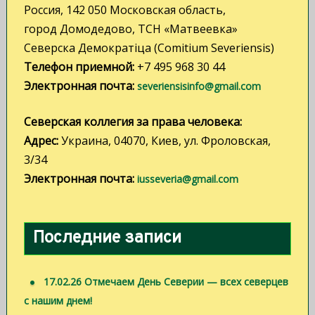
с
Россия, 142 050 Московская область,
я
город Домодедово, ТСН «Матвеевка»
м
Северска Демократiца (Comitium Severiensis)
Телефон приемной:
+7 495 968 30 44
Электронная почта:
severiensisinfo@gmail.com
Северская коллегия за права человека:
Адрес:
Украина, 04070, Киев, ул. Фроловская,
3/34
Электронная почта:
iusseveria@gmail.com
Последние записи
17.02.26 Отмечаем День Северии — всех северцев
с нашим днем!