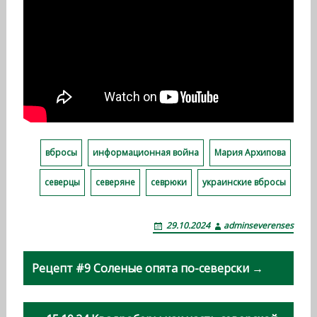
вбросы
информационная война
Мария Архипова
северцы
северяне
севрюки
украинские вбросы
29.10.2024
adminseverenses
Н
Рецепт #9 Соленые опята по-северски →
а
в