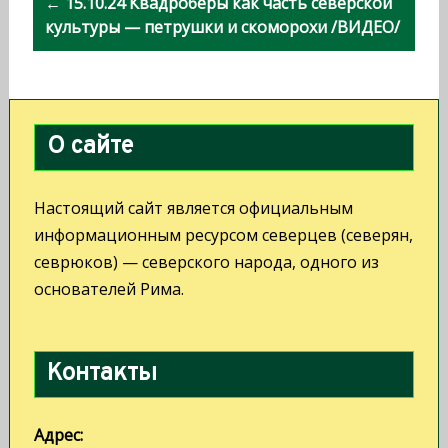
← 15.10.24 Квадроберы как часть северской
и
культуры — петрушки и скоморохи /ВИДЕО/
г
а
ц
О сайте
и
я
Настоящий сайт является официальным
п
информационным ресурсом северцев (северян,
севрюков) — северского народа, одного из
о
основателей Рима.
з
а
Контакты
п
и
Адрес: