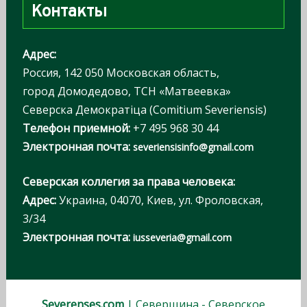
Контакты
и
:
Адрес:
Россия, 142 050 Московская область,
город Домодедово, ТСН «Матвеевка»
Северска Демократiца (Comitium Severiensis)
Телефон приемной:
+7 495 968 30 44
Электронная почта:
severiensisinfo@gmail.com
Северская коллегия за права человека:
Адрес:
Украина, 04070, Киев, ул. Фроловская,
3/34
Электронная почта:
iusseveria@gmail.com
Severenses.com
| Северщина - Северское