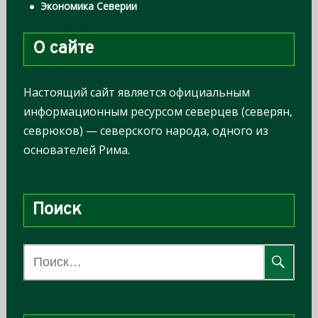
Экономика Северии
О сайте
Настоящий сайт является официальным
информационным ресурсом северцев (северян,
севрюков) — северского народа, одного из
основателей Рима.
Поиск
Н
а
й
т