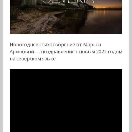
Новогоднее стихотворение от Марiцы
Архiповой — поздравление с новым 2022 годом
на северском языке