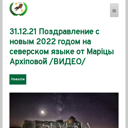
31.12.21 Поздравление с
SEVERENSES.COM
новым 2022 годом на
северском языке от Марiцы
Архiповой /ВИДЕО/
Новости