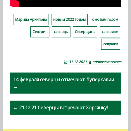
Марица Архипова
новым 2022 годом
с новым годом
Северия
северцы
Северщина
северяне
севрюки
31.12.2021
adminseverenses
Н
14 февраля северцы отмечают Луперкалии
а
→
в
и
← 21.12.21 Северцы встречают Хорсянку!
г
а