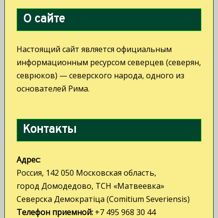
ц
О сайте
и
я
Настоящий сайт является официальным
п
информационным ресурсом северцев (северян,
севрюков) — северского народа, одного из
о
основателей Рима.
з
а
Контакты
п
и
Адрес:
с
Россия, 142 050 Московская область,
я
город Домодедово, ТСН «Матвеевка»
м
Северска Демократiца (Comitium Severiensis)
Телефон приемной:
+7 495 968 30 44