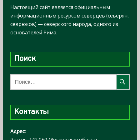
Настоящий сайт является официальным
информационным ресурсом северцев (северян,
севрюков) — северского народа, одного из
основателей Рима.
Поиск
Н
а
й
т
Контакты
и
:
Адрес:
Россия, 142 050 Московская область,