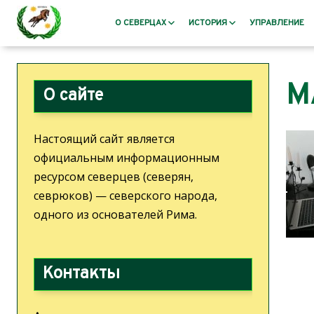
О СЕВЕРЦАХ
ИСТОРИЯ
УПРАВЛЕНИЕ
Кто такие северцы?
Античность
М
Миссия, цели, задачи
Распад Римской импери
О сайте
Герб северцев
После падения Рима – 
средневековье
Этимология
Настоящий сайт является
Отток северцев из Севе
Язык северцев
официальным информационным
Роменская культура
Пословицы и поговорки
ресурсом северцев (северян,
Классическое Средневек
Культура северцев
севрюков) — северского народа,
Северцы: Эпоха возрож
Северская библиотека
одного из основателей Рима.
просвещения
Жизнеописание пана Калуцкого
Новое время
Северия
Северский кружок авто
Цитаты о Северии
Контакты
Билль о правах. История
Новейшая История