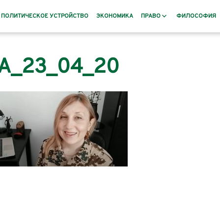
ПОЛИТИЧЕСКОЕ УСТРОЙСТВО
ЭКОНОМИКА
ПРАВО
ФИЛОСОФИЯ
Заповеты
А_23_04_20
и
раннее
рского Баната
Пословицы и поговорки
овье, Русь
дения и
номистов и
 XIX века