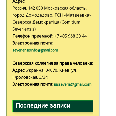
Адрес:
Россия, 142 050 Московская область,
Н
город Домодедово, ТСН «Матвеевка»
Северска Демократiца (Comitium
а
Severiensis)
в
Телефон приемной:
+7 495 968 30 44
Электронная почта:
и
severiensisinfo@gmail.com
г
Северская коллегия за права человека:
Адрес:
Украина, 04070, Киев, ул.
а
Фроловская, 3/34
Электронная почта:
iusseveria@gmail.com
ц
и
Последние записи
я