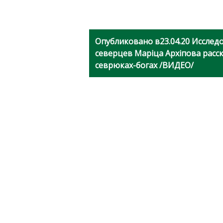
Опубликовано в
23.04.20 Иссле
северцев Марiца Архiпова расск
севрюках-богах /ВИДЕО/