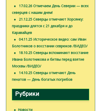
17.02.26 Отмечаем День Северии — всех
п
северцев с нашим днем!
о
21.12.25 Северцы отмечают Хорсянку:
праздники длятся с 21 декабря и до
з
Каравайцев
04.11.25 Историческое видео: сам Иван
а
Болотников о восстании севрюков /ВИДЕО/
18.10.25 Северцы вспоминают восстание
п
Ивана Болотникова и битвы перед взятие
и
Москвы /ВИДЕО/
14.10.25 Северцы отмечают День
с
пенатов — День богатых погребов
я
Рубрики
м
Новости