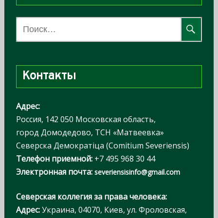
Н
а
й
т
Контакты
и
:
Адрес:
Россия, 142 050 Московская область,
город Домодедово, ТСН «Матвеевка»
Северска Демократiца (Comitium Severiensis)
Телефон приемной:
+7 495 968 30 44
Электронная почта:
severiensisinfo@gmail.com
Северская коллегия за права человека:
Адрес:
Украина, 04070, Киев, ул. Фроловская,