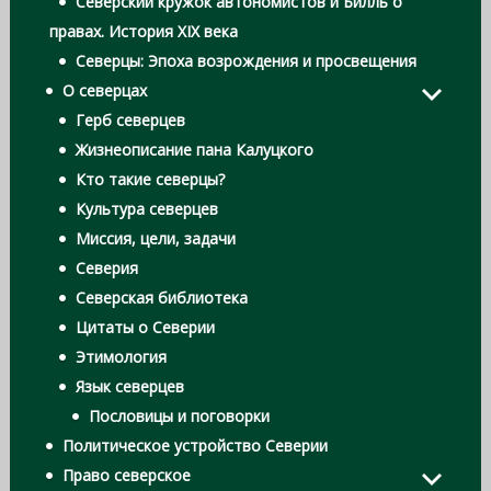
Северский кружок автономистов и Билль о
правах. История XIX века
Северцы: Эпоха возрождения и просвещения
О северцах
Герб северцев
Жизнеописание пана Калуцкого
Кто такие северцы?
Культура северцев
Миссия, цели, задачи
Северия
Северская библиотека
Цитаты о Северии
Этимология
Язык северцев
Пословицы и поговорки
Политическое устройство Северии
Право северское