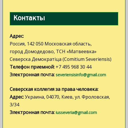
а
п
Контакты
и
с
Адрес:
я
Россия, 142 050 Московская область,
м
город Домодедово, ТСН «Матвеевка»
Северска Демократiца (Comitium Severiensis)
Телефон приемной:
+7 495 968 30 44
Электронная почта:
severiensisinfo@gmail.com
Северская коллегия за права человека:
Адрес:
Украина, 04070, Киев, ул. Фроловская,
3/34
Электронная почта:
iusseveria@gmail.com