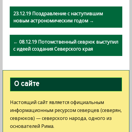
Н
23.12.19 Поздравление с наступившим
а
новым астрономическим годом →
в
и
← 08.12.19 Потомственный севрюк выступил
с идеей создания Северского края
г
а
ц
и
О сайте
я
п
Настоящий сайт является официальным
информационным ресурсом северцев (северян,
о
севрюков) — северского народа, одного из
з
основателей Рима.