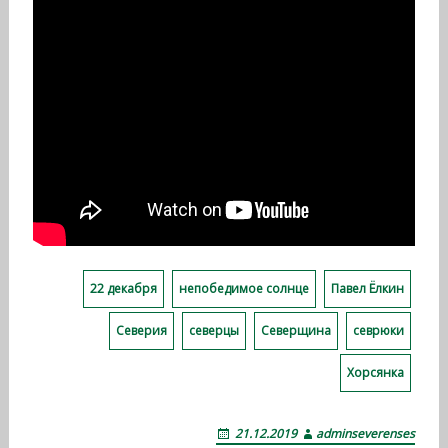
22 декабря
непобедимое солнце
Павел Ёлкин
Северия
северцы
Северщина
севрюки
Хорсянка
21.12.2019
adminseverenses