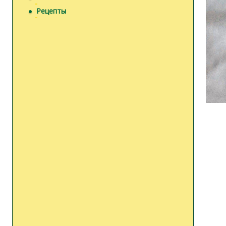
Рецепты
Н
а