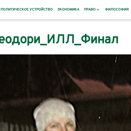
ПОЛИТИЧЕСКОЕ УСТРОЙСТВО
ЭКОНОМИКА
ПРАВО
ФИЛОСОФИЯ
Заповеты
еодори_ИЛЛ_Финал
и
раннее
рского Баната
Пословицы и поговорки
овье, Русь
дения и
номистов и
 XIX века