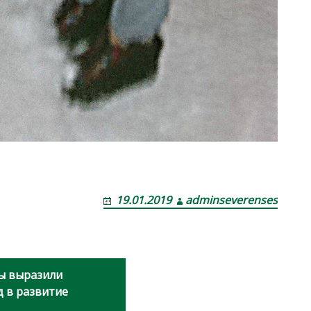
19.01.2019
adminseverenses
цы выразили
д в развитие