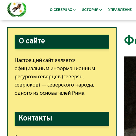
О СЕВЕРЦАХ
ИСТОРИЯ
УПРАВЛЕНИЕ
Кто такие северцы?
Античность
Ф
Миссия, цели, задачи
Распад Римской импери
О сайте
Герб северцев
После падения Рима – 
средневековье
Этимология
Настоящий сайт является
Отток северцев из Севе
Язык северцев
официальным информационным
Роменская культура
Пословицы и поговорки
ресурсом северцев (северян,
Классическое Средневек
Культура северцев
севрюков) — северского народа,
Северцы: Эпоха возрож
Северская библиотека
одного из основателей Рима.
просвещения
Жизнеописание пана Калуцкого
Новое время
Северия
Северский кружок авто
Цитаты о Северии
Контакты
Билль о правах. История
Новейшая История