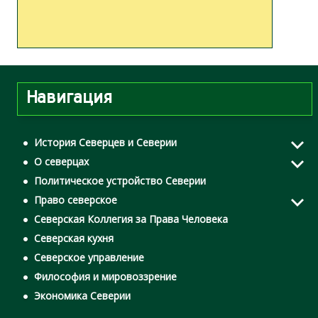
в
и
г
Навигация
а
ц
История Северцев и Северии
О северцах
и
Политическое устройство Северии
Право северское
я
Северская Коллегия за Права Человека
Северская кухня
п
Северское управление
о
Философия и мировоззрение
Экономика Северии