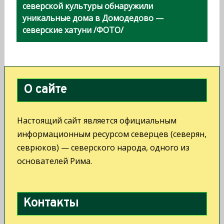
а
северской культуры обнаружили
уникальные дома в Домодедово —
в
северские хатуни /ФОТО/
и
г
а
О сайте
ц
и
Настоящий сайт является официальным
я
информационным ресурсом северцев (северян,
п
севрюков) — северского народа, одного из
основателей Рима.
о
з
а
Контакты
п