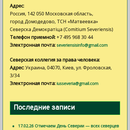
и
Адрес:
Россия, 142 050 Московская область,
с
город Домодедово, ТСН «Матвеевка»
я
Северска Демократiца (Comitium Severiensis)
м
Телефон приемной:
+7 495 968 30 44
Электронная почта:
severiensisinfo@gmail.com
Северская коллегия за права человека:
Адрес:
Украина, 04070, Киев, ул. Фроловская,
3/34
Электронная почта:
iusseveria@gmail.com
Последние записи
17.02.26 Отмечаем День Северии — всех северцев