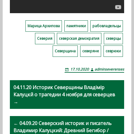
Марица Архипова
памятники
рабовладельцы
Северия
северская демократия
северцы
Северщина
северяне
севрюки
17.10.2020
adminseverenses
Н
04.11.20 Историк Северщины Владiмiр
а
Калуцкй о трагедии 4 ноября для северцев
→
в
и
← 04.09.20 Северский историк и писатель
г
Владимир Калуцкий: Древний Бегибор /