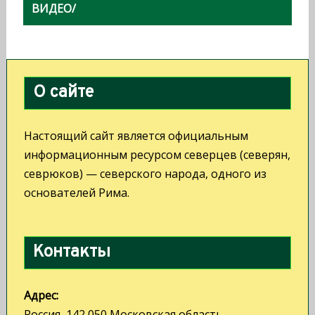
а
ВИДЕО/
ц
и
я
О сайте
п
о
Настоящий сайт является официальным
з
информационным ресурсом северцев (северян,
севрюков) — северского народа, одного из
а
основателей Рима.
п
и
с
Контакты
я
Адрес:
м
Россия, 142 050 Московская область,