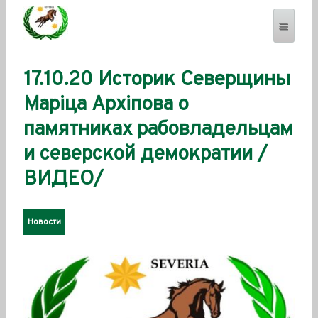
17.10.20 Историк Северщины
SEVERENSES.COM
Марiца Архiпова о
памятниках рабовладельцам
и северской демократии /
ВИДЕО/
Новости