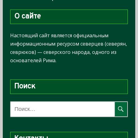
О сайте
Настоящий сайт является официальным
информационным ресурсом северцев (северян,
севрюков) — северского народа, одного из
основателей Рима.
Поиск
Н
а
й
т