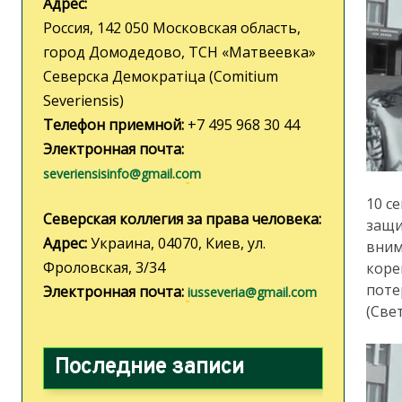
Адрес:
Россия, 142 050 Московская область,
город Домодедово, ТСН «Матвеевка»
Северска Демократiца (Comitium
Severiensis)
Телефон приемной:
+7 495 968 30 44
Электронная почта:
severiensisinfo@gmail.com
10 с
Северская коллегия за права человека:
защи
Адрес:
Украина, 04070, Киев, ул.
вним
Фроловская, 3/34
коре
поте
Электронная почта:
iusseveria@gmail.com
(Све
Последние записи