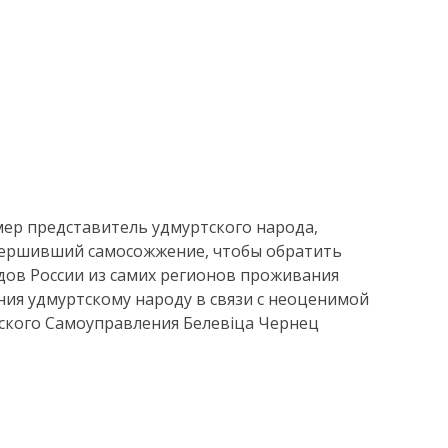
умер представитель удмуртского народа,
овершивший самосожжение, чтобы обратить
дов России из самих регионов проживания
ия удмуртскому народу в связи с неоценимой
ского Самоуправления Белевiца Чернец