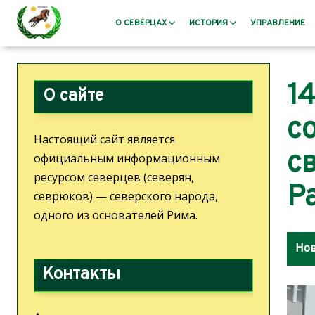
О СЕВЕРЦАХ
ИСТОРИЯ
УПРАВЛЕНИЕ
Кто такие северцы?
Античность
1
Миссия, цели, задачи
Распад Римской импери
О сайте
Герб северцев
После падения Рима – 
с
средневековье
Этимология
Настоящий сайт является
Отток северцев из Севе
Язык северцев
с
официальным информационным
Роменская культура
Пословицы и поговорки
ресурсом северцев (северян,
Классическое Средневек
Р
Культура северцев
севрюков) — северского народа,
Северцы: Эпоха возрож
Северская библиотека
одного из основателей Рима.
просвещения
Жизнеописание пана Калуцкого
Новое время
Нов
Северия
Северский кружок авто
Цитаты о Северии
Контакты
Билль о правах. История
Новейшая История