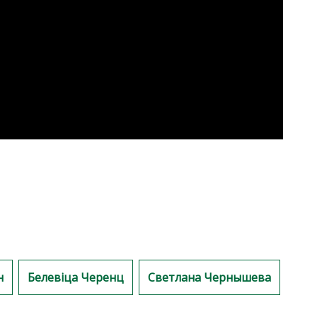
н
Белевiца Черенц
Светлана Чернышева