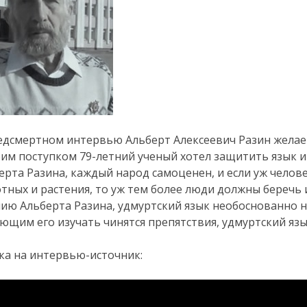
едсмертном интервью Альберт Алексеевич Разин желае
оим поступком 79-летний ученый хотел защитить язык и
ерта Разина, каждый народ самоценен, и если уж челов
тных и растения, то уж тем более люди должны беречь 
ию Альберта Разина, удмуртский язык необоснованно н
ющим его изучать чинятся препятствия, удмуртский язы
ка на интервью-источник: