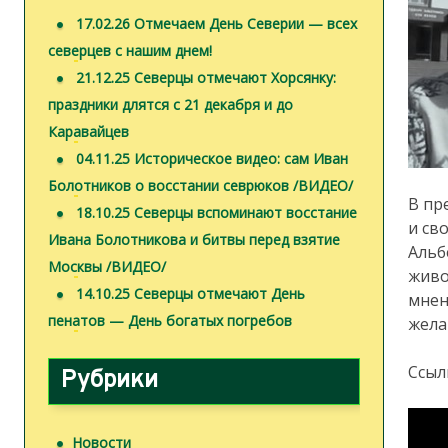
17.02.26 Отмечаем День Северии — всех
северцев с нашим днем!
21.12.25 Северцы отмечают Хорсянку:
праздники длятся с 21 декабря и до
Каравайцев
04.11.25 Историческое видео: сам Иван
Болотников о восстании севрюков /ВИДЕО/
В пр
18.10.25 Северцы вспоминают восстание
и св
Ивана Болотникова и битвы перед взятие
Альб
Москвы /ВИДЕО/
живо
14.10.25 Северцы отмечают День
мнен
пенатов — День богатых погребов
жела
Ссыл
Рубрики
Новости