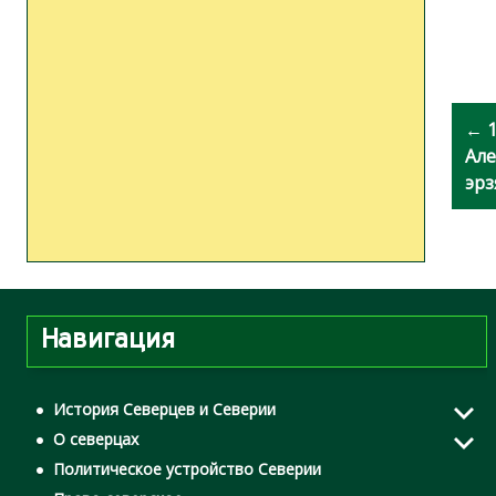
Н
← 1
а
Але
эрз
в
и
г
Навигация
а
ц
История Северцев и Северии
О северцах
и
Политическое устройство Северии