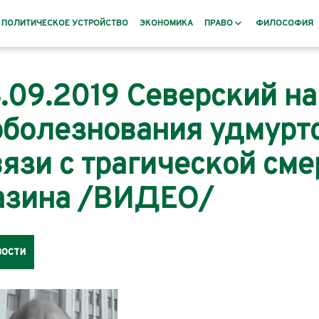
ПОЛИТИЧЕСКОЕ УСТРОЙСТВО
ЭКОНОМИКА
ПРАВО
ФИЛОСОФИЯ
Заповеты
4.09.2019 Северский н
и
раннее
оболезнования удмурт
рского Баната
вязи с трагической см
Пословицы и поговорки
овье, Русь
азина /ВИДЕО/
дения и
ости
номистов и
 XIX века