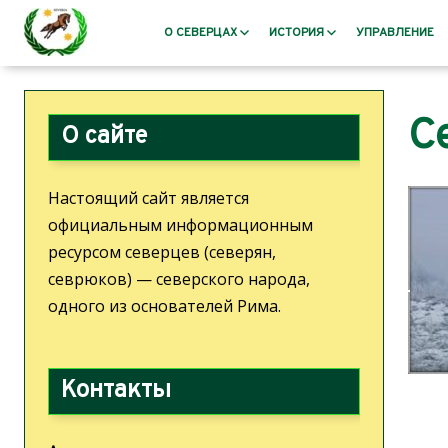
О СЕВЕРЦАХ
ИСТОРИЯ
УПРАВЛЕНИЕ
Кто такие северцы?
Античность
С
Миссия, цели, задачи
Распад Римской импери
О сайте
Герб северцев
После падения Рима – 
средневековье
Этимология
Настоящий сайт является
Отток северцев из Севе
Язык северцев
официальным информационным
Роменская культура
Пословицы и поговорки
ресурсом северцев (северян,
Классическое Средневек
Культура северцев
севрюков) — северского народа,
Северцы: Эпоха возрож
Северская библиотека
одного из основателей Рима.
просвещения
Жизнеописание пана Калуцкого
Новое время
Северия
Северский кружок авто
Цитаты о Северии
Контакты
Билль о правах. История
Новейшая История