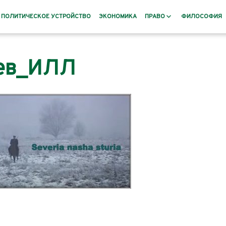
ПОЛИТИЧЕСКОЕ УСТРОЙСТВО
ЭКОНОМИКА
ПРАВО
ФИЛОСОФИЯ
Заповеты
ев_ИЛЛ
и
раннее
рского Баната
Пословицы и поговорки
овье, Русь
дения и
номистов и
 XIX века