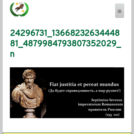
24296731_13668232634448
SEVERENSES.COM
81_4879984793807352029_
n