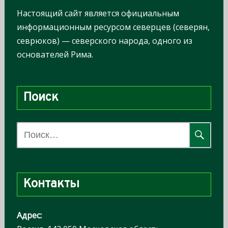
Настоящий сайт является официальным
информационным ресурсом северцев (северян,
севрюков) — северского народа, одного из
основателей Рима.
Поиск
Н
а
й
т
Контакты
и
:
Адрес: